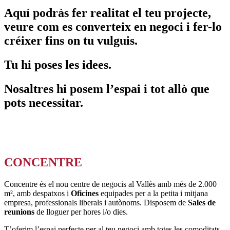
Aquí podràs fer realitat el teu projecte,
veure com es converteix en negoci i fer-lo
créixer fins on tu vulguis.
Tu hi poses les idees.
Nosaltres hi posem l’espai i tot allò que
pots necessitar.
CONCENTRE
Concentre és el nou centre de negocis al Vallès amb més de 2.000
m², amb despatxos i
Oficines
equipades per a la petita i mitjana
empresa, professionals liberals i autònoms. Disposem de
Sales de
reunions
de lloguer per hores i/o dies.
T’oferim l’espai perfecte per al teu negoci amb totes les comoditats