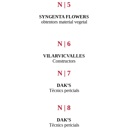
N | 5
SYNGENTA FLOWERS
obtentors material vegetal
N | 6
VILARVICVALLES
Constructors
N | 7
DAK’S
Tècnics pericials
.
N | 8
DAK’S
Tècnics pericials