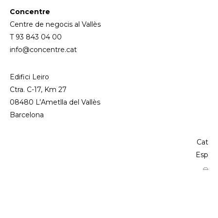
Concentre
Centre de negocis al Vallès
T 93 843 04 00
info@concentre.cat
Edifici Leiro
Ctra. C-17, Km 27
08480 L’Ametlla del Vallès
Barcelona
Cat
Esp
⌓