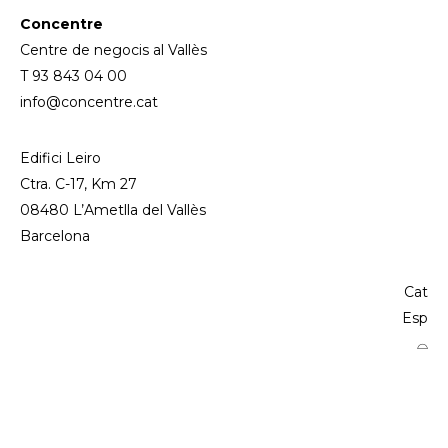
Concentre
Centre de negocis al Vallès
T 93 843 04 00
info@concentre.cat
Edifici Leiro
Ctra. C-17, Km 27
08480 L’Ametlla del Vallès
Barcelona
Cat
Esp
⌓